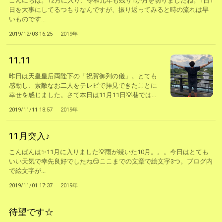
こんにちは。12月に入り、令和元年も残り1か月を切りましたね。1日1
日を大事にしてるつもりなんですが、振り返ってみると時の流れは早
いものです...
2019/12/03 16:25
2019年
11.11
昨日は天皇皇后両陛下の「祝賀御列の儀」。とても
感動し、素敵なお二人をテレビで拝見できたことに
幸せを感じました。さて本日は11月11日💡巷では...
2019/11/11 18:57
2019年
11月突入♪
こんばんは✨11月に入りました💡雨が続いた10月。。。今日はとても
いい天気で幸先良好でしたね😏ここまでの文章で絵文字3つ。ブログ内
で絵文字が...
2019/11/01 17:37
2019年
待望です☆