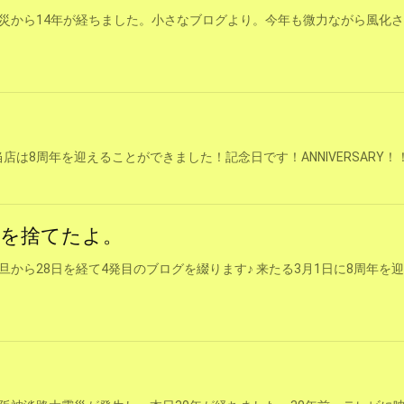
大震災から14年が経ちました。小さなブログより。今年も微力ながら風化
当店は8周年を迎えることができました！記念日です！ANNIVERSARY！
ルを捨てたよ。
から28日を経て4発目のブログを綴ります♪ 来たる3月1日に8周年を